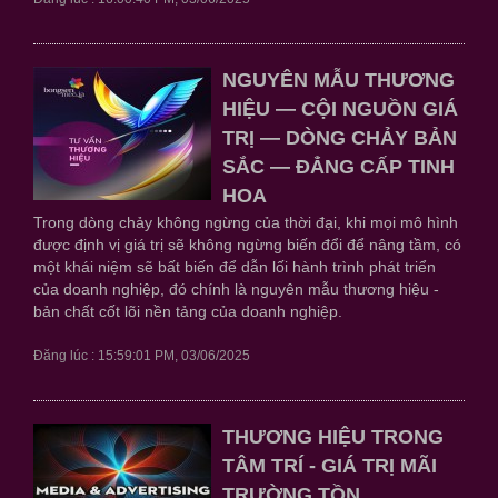
NGUYÊN MẪU THƯƠNG
HIỆU — CỘI NGUỒN GIÁ
TRỊ — DÒNG CHẢY BẢN
SẮC — ĐẲNG CẤP TINH
HOA
Trong dòng chảy không ngừng của thời đại, khi mọi mô hình
được định vị giá trị sẽ không ngừng biến đổi để nâng tầm, có
một khái niệm sẽ bất biến để dẫn lối hành trình phát triển
của doanh nghiệp, đó chính là nguyên mẫu thương hiệu -
bản chất cốt lõi nền tảng của doanh nghiệp.
Đăng lúc : 15:59:01 PM, 03/06/2025
THƯƠNG HIỆU TRONG
TÂM TRÍ - GIÁ TRỊ MÃI
TRƯỜNG TỒN