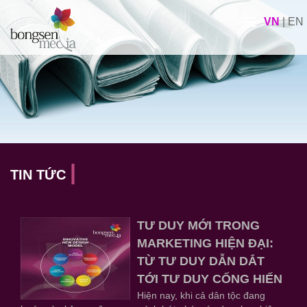
VN
|
EN
TIN TỨC
TƯ DUY MỚI TRONG
MARKETING HIỆN ĐẠI:
TỪ TƯ DUY DẪN DẮT
TỚI TƯ DUY CỐNG HIẾN
Hiện nay, khi cả dân tộc đang