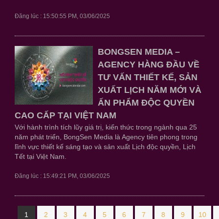
Đăng lúc : 15:50:55 PM, 03/06/2025
BONGSEN MEDIA –
AGENCY HÀNG ĐẦU VỀ
TƯ VẤN THIẾT KẾ, SẢN
XUẤT LỊCH NĂM MỚI VÀ
ẤN PHẨM ĐỘC QUYỀN
CAO CẤP TẠI VIỆT NAM
Với hành trình tích lũy giá trị, kiến thức trong ngành qua 25
năm phát triển, BongSen Media là Agency tiên phong trong
lĩnh vực thiết kế sáng tạo và sản xuất Lịch độc quyền, Lịch
Tết tại Việt Nam.
Đăng lúc : 15:49:21 PM, 03/06/2025
1
2
3
4
5
6
7
8
9
10