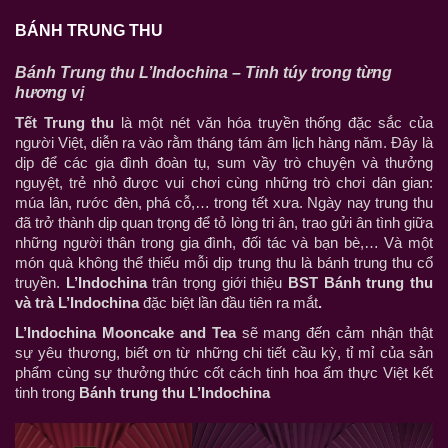
PROFILE
BÁNH TRUNG THU
BROCHURE
Bánh Trung thu L’Indochina – Tinh túy trong từng
BỘ NHẬN DIỆN THƯƠNG HIỆU
hương vị
BÁO CÁO THƯỜNG NIÊN
Tết Trung thu
là một nét văn hóa truyền thống đặc sắc của
LOGO/NHÃN HIỆU
người Việt, diễn ra vào rằm tháng tám âm lịch hàng năm. Đây là
dịp để các gia đình đoàn tụ, sum vầy trò chuyện và thưởng
POSTER
nguyệt, trẻ nhỏ được vui chơi cùng những trò chơi dân gian:
múa lân, rước đèn, phá cỗ,… trong tết xưa. Ngày nay trung thu
BƯU THIẾP
đã trở thành dịp quan trọng để tỏ lòng tri ân, trao gửi ân tình giữa
BAO BÌ
những người thân trong gia đình, đối tác và bạn bè,… Và một
món quà không thể thiếu mỗi dịp trung thu là bánh trung thu cổ
CATALOGUE
truyền.
L’Indochina
trân trọng giới thiệu
BST Bánh trung thu
PRINTAD
và trà L’Indochina
đặc biệt lần đầu tiên ra mắt
.
L’Indochina Mooncake and Tea
sẽ mang đến cảm nhận thật
sự yêu thương, biết ơn từ những chi tiết cầu kỳ, tỉ mỉ của sản
phẩm cùng sự thưởng thức cốt cách tinh hoa ẩm thực Việt kết
tinh trong
Bánh trung thu L’Indochina