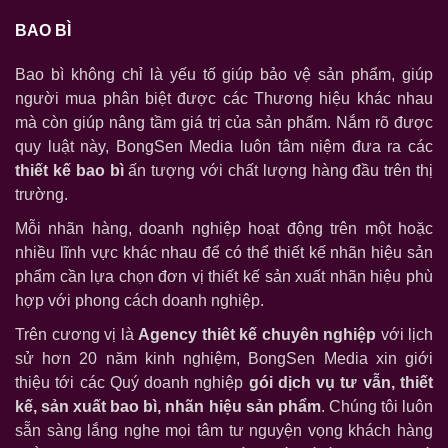
PROFILE
BAO BÌ
BROCHURE
Bao bì không chỉ là yếu tố giúp bảo vệ sản phẩm, giúp
BỘ NHẬN DIỆN THƯƠNG HIỆU
người mua phân biệt được các Thương hiệu khác nhau
BÁO CÁO THƯỜNG NIÊN
mà còn giúp nâng tầm giá trị của sản phẩm. Nắm rõ được
LOGO/NHÃN HIỆU
quy luật này, BongSen Media luôn tâm niệm đưa ra các
thiết kế bao bì
ấn tượng với chất lượng hàng đầu trên thị
POSTER
trường.
BƯU THIẾP
Mỗi nhãn hàng, doanh nghiệp hoạt động trên một hoặc
BAO BÌ
nhiều lĩnh vực khác nhau để có thể thiết kế nhãn hiệu sản
CATALOGUE
phẩm cần lựa chọn đơn vị thiết kế sản xuất nhãn hiệu phù
hợp với phong cách doanh nghiệp.
PRINTAD
Trên cương vị là
Agency thiêt kế chuyên nghiệp
với lịch
sử hơn 20 năm kinh nghiệm, BongSen Media xin giới
thiệu tới các Quý doanh nghiệp
gói dịch vụ tư vẫn, thiết
kế, sản xuất bao bì, nhãn hiệu sản phẩm
. Chúng tôi luôn
sẵn sàng lắng nghe mọi tâm tư nguyện vọng khách hàng