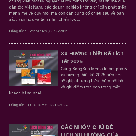
chứng kiến một kỷ nguyên vươn mình trỗi dậy mạnh mẽ của
dân tộc Việt Nam, các doanh nghiệp không chỉ cần phát triển
mạnh mẽ về quy mô, mà còn cần củng cố chiều sâu về bản
sắc, văn hóa và tầm nhìn chiến lược.
Đăng lúc : 15:45:47 PM, 03/06/2025
Xu Hướng Thiết Kế Lịch
Tết 2025
Cùng BongSen Media khám phá 5
xu hướng thiết kế 2025 hứa hẹn
sẽ giúp thương hiệu thêm nổi bật
và ghi điểm trọn vẹn trong mắt
khách hàng nhé!
Đăng lúc : 09:10:10 AM, 18/11/2024
CÁC NHÓM CHỦ ĐỀ
LỊCH XU HƯỚNG CỦA