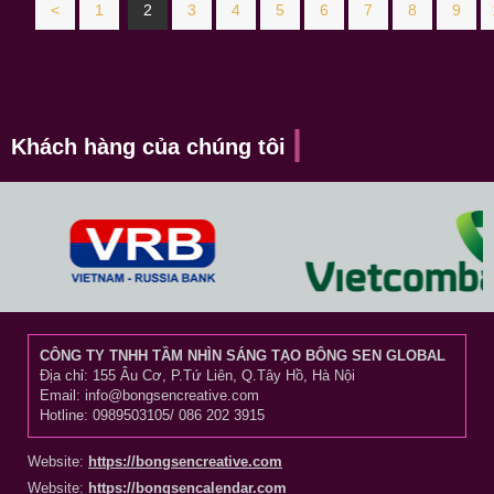
<
1
2
3
4
5
6
7
8
9
Khách hàng của chúng tôi
CÔNG TY TNHH TẦM NHÌN SÁNG TẠO BÔNG SEN GLOBAL
Địa chỉ: 155 Âu Cơ, P.Tứ Liên, Q.Tây Hồ, Hà Nội
Email: info@bongsencreative.com
Hotline: 0989503105/ 086 202 3915
Website:
https://bongsencreative.com
Website:
https://bongsencalendar.com